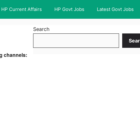
HP Current Affairs
HP Govt Jobs
Latest Govt Jobs
Search
Sea
ng channels: