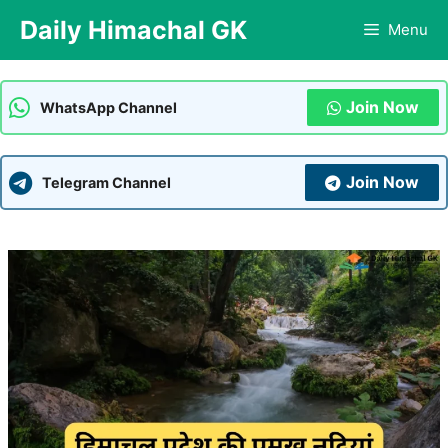
Skip
Daily Himachal GK
Menu
to
content
Join Now
WhatsApp Channel
Join Now
Telegram Channel