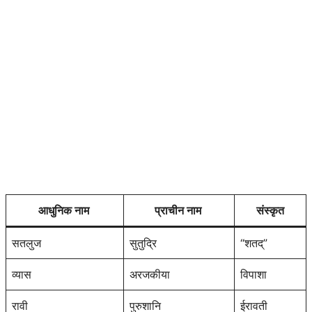
आधुनिक नाम
प्राचीन नाम
संस्कृत
सतलुज
सुतुद्रि
“शतद्”
व्यास
अरजकीया
विपाशा
रावी
पुरुशानि
ईरावती