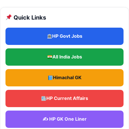
Quick Links
HP Govt Jobs
All India Jobs
Himachal GK
HP Current Affairs
✍️ HP GK One Liner