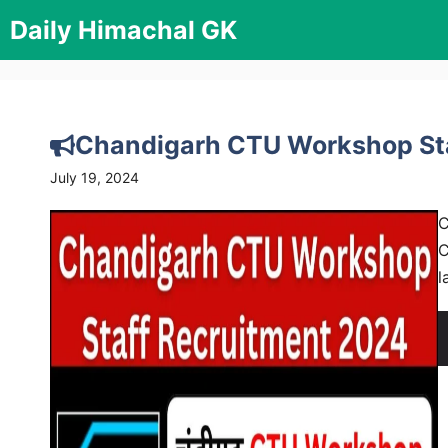
Skip
Daily Himachal GK
to
content
Chandigarh CTU Workshop Sta
July 19, 2024
C
C
l