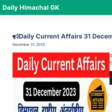
Skip
Daily Himachal GK
to
content
Daily Current Affairs 31 Dec
December 31, 2023
D
प