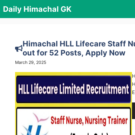
Skip
Daily Himachal GK
to
content
Himachal HLL Lifecare Staff N
out for 52 Posts, Apply Now
March 29, 2025
H
H
E