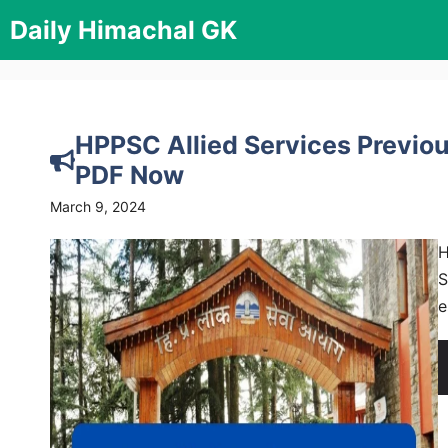
Skip
Daily Himachal GK
to
content
HPPSC Allied Services Previo
PDF Now
March 9, 2024
H
S
e