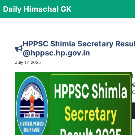
Skip
Daily Himachal GK
to
content
HPPSC Shimla Secretary Resul
@hppsc.hp.gov.in
July 17, 2025
H
@
C