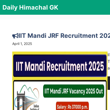
Skip
Daily Himachal GK
to
content
IIT Mandi JRF Recruitment 20
April 1, 2025
I
T
a