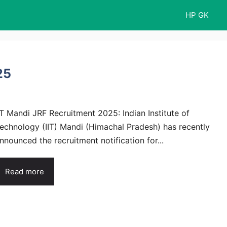
HP GK
25
IT Mandi JRF Recruitment 2025: Indian Institute of
echnology (IIT) Mandi (Himachal Pradesh) has recently
nnounced the recruitment notification for...
Read more