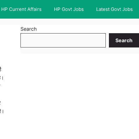
HP Current Affairs
HP Govt Jobs
Latest Govt Jobs
Search
Search
ै
है।
े
े
है।