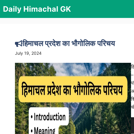
Skip
Daily Himachal GK
to
content
हिमाचल प्रदेश का भौगोलिक परिचय
July 19, 2024
ह
–
प
अ
श
च