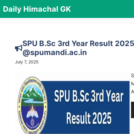
Skip
Daily Himachal GK
to
content
SPU B.Sc 3rd Year Result 202
@spumandi.ac.in
July 7, 2025
S
M
A