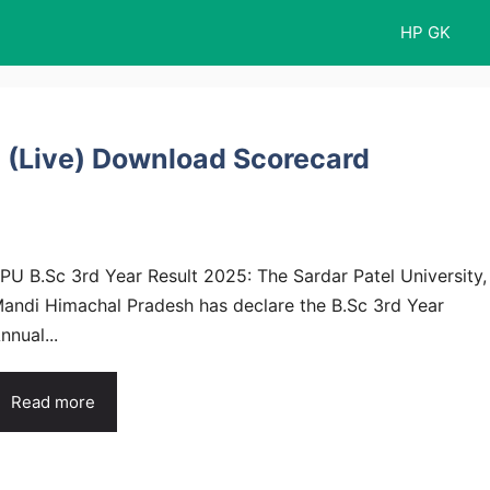
HP GK
5 (Live) Download Scorecard
PU B.Sc 3rd Year Result 2025: The Sardar Patel University,
andi Himachal Pradesh has declare the B.Sc 3rd Year
nnual...
Read more