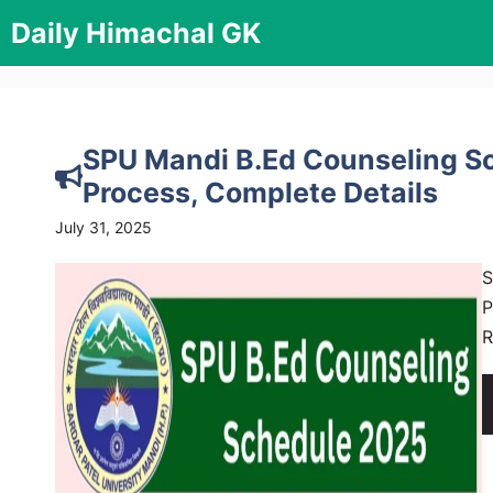
Skip
Daily Himachal GK
to
content
SPU Mandi B.Ed Counseling Sc
Process, Complete Details
July 31, 2025
S
P
R