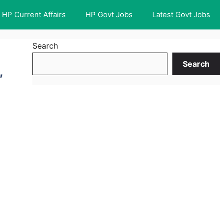
HP Current Affairs
HP Govt Jobs
Latest Govt Jobs
Search
Search
,