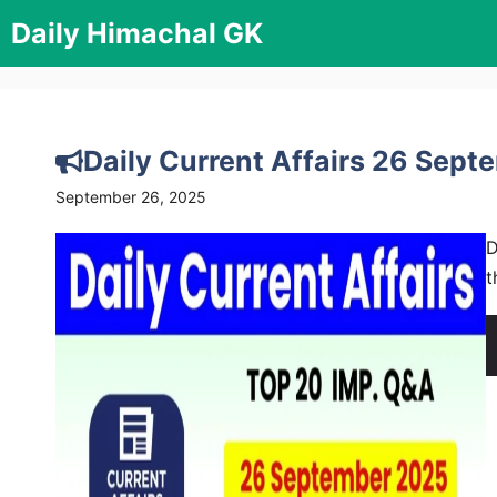
Skip
Daily Himachal GK
to
content
Daily Current Affairs 26 Septemb
September 26, 2025
D
t