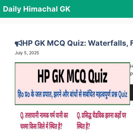
Skip
Daily Himachal GK
to
content
HP GK MCQ Quiz: Waterfalls, 
July 5, 2025
H
P