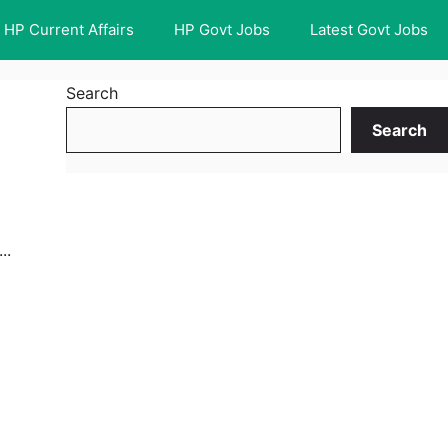
HP Current Affairs
HP Govt Jobs
Latest Govt Jobs
Search
Search
..