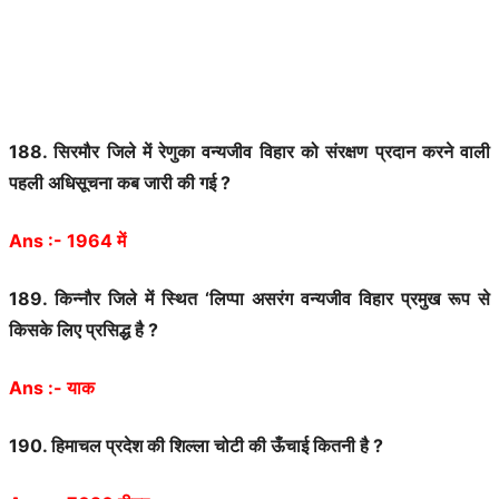
188.
सिरमौर
जिले
में
रेणुका
वन्यजीव
विहार
को
संरक्षण
प्रदान
करने
वाली
पहली
अधिसूचना
कब
जारी
की
गई
?
Ans :- 1964
में
189.
किन्नौर
जिले
में
स्थित
‘
लिप्पा
असरंग
वन्यजीव
विहार
प्रमुख
रूप
से
किसके
लिए
प्रसिद्ध
है
?
Ans :-
याक
190.
हिमाचल
प्रदेश
की
शिल्ला
चोटी
की
ऊँचाई
कितनी
है
?