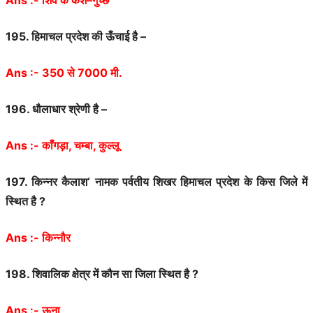
195.
हिमाचल
प्रदेश
की
ऊँचाई
है
–
Ans :- 350
से
7000
मी
.
196.
धौलाधार
श्रेणी
है
–
Ans :-
काँगड़ा
,
चम्बा
,
कुल्लू
197.
किन्नर
कैलाश
‘
नामक
पर्वतीय
शिखर
हिमाचल
प्रदेश
के
किस
जिले
में
स्थित
है
?
Ans :-
किन्नौर
198.
शिवालिक
क्षेत्र
में
कौन
सा
जिला
स्थित
है
?
Ans :-
ऊना