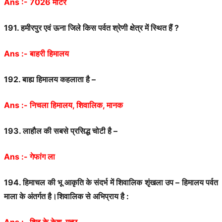
Ans :- 7026 मीटर
191.
हमीरपुर
एवं
ऊना
जिले
किस
पर्वत
श्रेणी
क्षेत्र
में
स्थित
हैं
?
Ans :-
बाहरी
हिमालय
192.
बाह्य
हिमालय
कहलाता
है
–
Ans :-
निचला
हिमालय
,
शिवालिक
,
मानक
193.
लाहौल
की
सबसे
प्रसिद्ध
चोटी
है
–
Ans :-
गेफांग
ला
194.
हिमाचल
की
भू
आकृति
के
संदर्भ
में
शिवालिक
शृंखला
उप
–
हिमालय
पर्वत
माला
के
अंतर्गत
है।शिवालिक
से
अभिप्राय
है
:
Ans :-
शिव
के
केश
–
गुच्छ