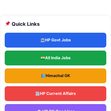
Quick Links
HP Govt Jobs
All India Jobs
Himachal GK
HP Current Affairs