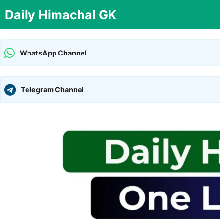
Skip
Daily Himachal GK
to
content
WhatsApp Channel
Telegram Channel