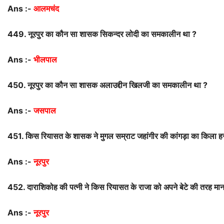
Ans :-
आलमचंद
449.
नूरपुर
का
कौन
सा
शासक
सिकन्दर
लोदी
का
समकालीन
था
?
Ans :-
भीलपाल
450.
नूरपुर
का
कौन
सा
शासक
अलाउद्दीन
खिलजी
का
समकालीन
था
?
Ans :-
जसपाल
451.
किस
रियासत
के
शासक
ने
मुगल
सम्राट
जहांगीर
की
कांगड़ा
का
किला
ह
Ans :-
नूरपुर
452.
दाराशिकोह
की
पत्नी
ने
किस
रियासत
के
राजा
को
अपने
बेटे
की
तरह
मान
Ans :-
नूरपुर