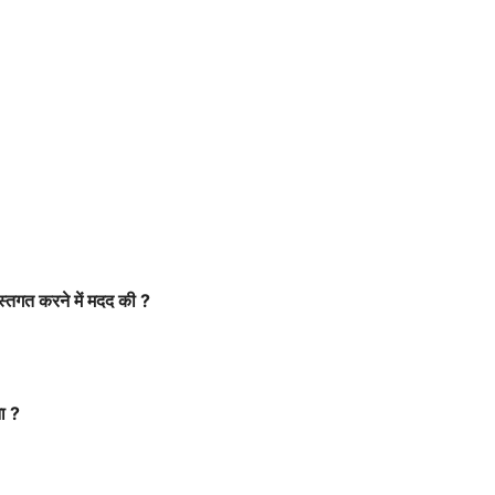
स्तगत
करने
में
मदद
की
?
ा
?