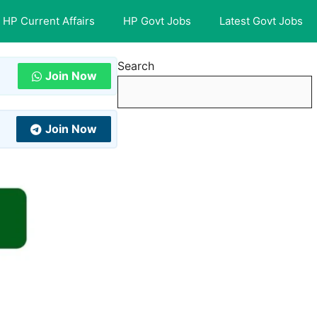
HP Current Affairs
HP Govt Jobs
Latest Govt Jobs
Search
Join Now
Join Now