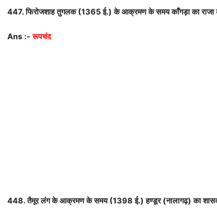
447.
फिरोजशाह
तुगलक
(
1365
ई
.)
के
आक्रमण
के
समय
काँगड़ा
का
राजा
Ans :-
रूपचंद
448.
तैमूर
लंग
के
आक्रमण
के
समय
(
1398
ई
.)
हण्डूर
(
नालागढ़
)
का
शास