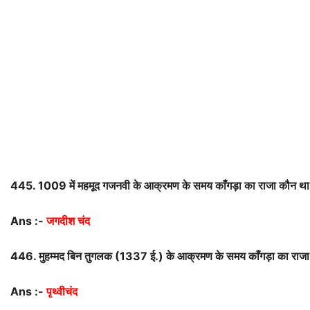
445. 1009
में
महमूद
गजनवी
के
आक्रमण
के
समय
काँगड़ा
का
राजा
कौन
था
Ans :-
जगदीश चंद
446.
मुहम्मद
बिन
तुगलक
(
1337
ई
.)
के
आक्रमण
के
समय
काँगड़ा
का
राजा
Ans :-
पृथ्वीचंद