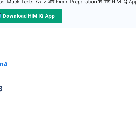
s, Mock Tests, Quiz और Exam Preparation के लिए HIM IQ App
Download HIM IQ App
QnA
3