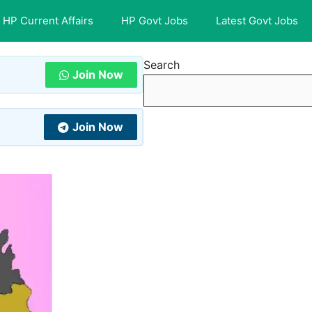
HP Current Affairs
HP Govt Jobs
Latest Govt Jobs
Search
Join Now
Join Now