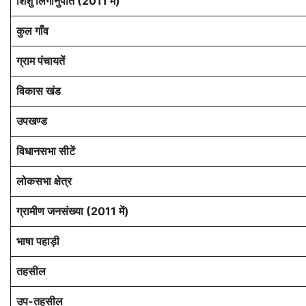
शिशु लिंगानुपात (2011 में)
कुल गाँव
ग्राम पंचायतें
विकास खंड
उपखण्ड
विधानसभा सीटें
लोकसभा क्षेत्र
ग्रामीण जनसंख्या (2011 में)
भाषा पहाड़ी
तहसील
उप-तहसील