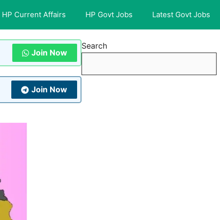
HP Current Affairs
HP Govt Jobs
Latest Govt Jobs
Search
Join Now
Join Now