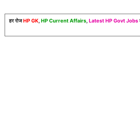
हर रोज
HP GK
,
HP Current Affairs
,
Latest HP Govt Jobs