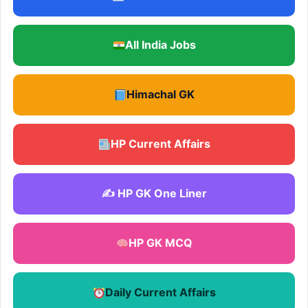
All India Jobs
Himachal GK
HP Current Affairs
✍️ HP GK One Liner
HP GK MCQ
Daily Current Affairs