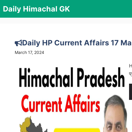
Skip
Daily Himachal GK
to
content
Daily HP Current Affairs 17 M
March 17, 2024
H
प