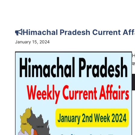
Himachal Pradesh Current Af
January 15, 2024
H
क