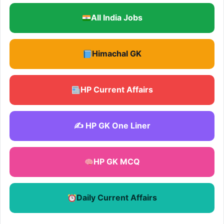
All India Jobs
Himachal GK
HP Current Affairs
✍️ HP GK One Liner
HP GK MCQ
Daily Current Affairs