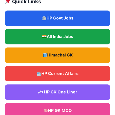
Quick Links
HP Govt Jobs
All India Jobs
Himachal GK
HP Current Affairs
✍️ HP GK One Liner
HP GK MCQ