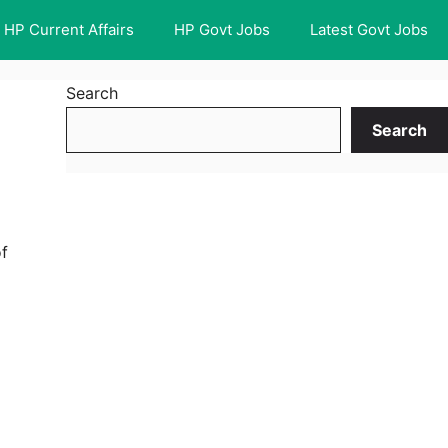
HP Current Affairs
HP Govt Jobs
Latest Govt Jobs
Search
Search
f