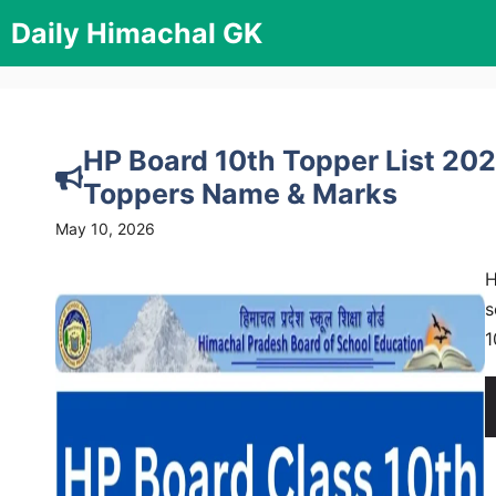
Skip
Daily Himachal GK
to
content
HP Board 10th Topper List 20
Toppers Name & Marks
May 10, 2026
H
s
1