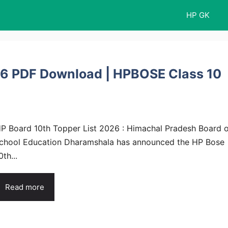
HP GK
26 PDF Download | HPBOSE Class 10
P Board 10th Topper List 2026 : Himachal Pradesh Board o
chool Education Dharamshala has announced the HP Bose
0th...
Read more