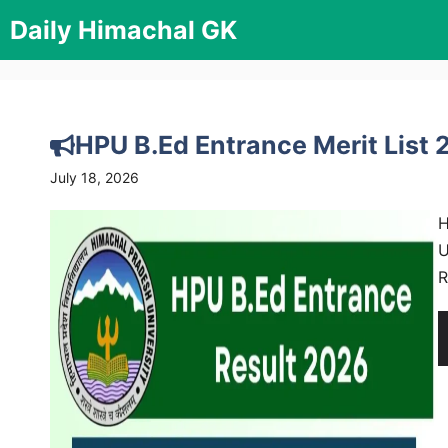
Skip
Daily Himachal GK
to
content
HPU B.Ed Entrance Merit List 
July 18, 2026
H
U
R