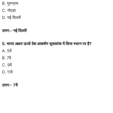
B. गुरुग्राम
C. नोएडा
D. नई दिल्ली
उत्तर:- नई दिल्ली
5. भारत अक्षय ऊर्जा देश आकर्षण सूचकांक में किस स्थान पर है?
A. 5वें
B. 7वें
C. 9वें
D. 11वें
उत्तर:- 7वें