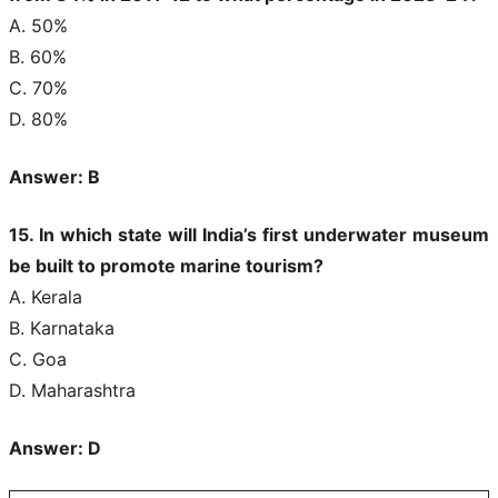
A. 50%
B. 60%
C. 70%
D. 80%
Answer: B
15. In which state will India’s first underwater museum
be built to promote marine tourism?
A. Kerala
B. Karnataka
C. Goa
D. Maharashtra
Answer: D