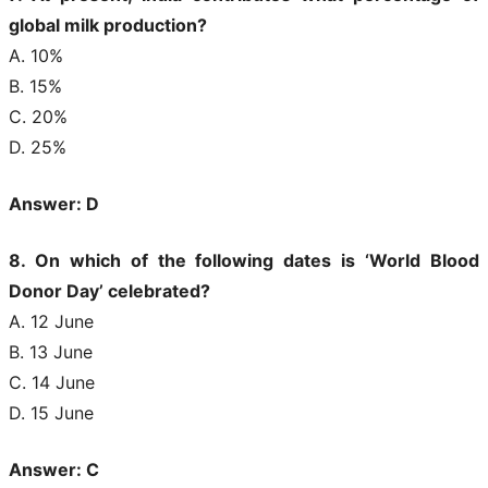
global milk production?
A. 10%
B. 15%
C. 20%
D. 25%
Answer: D
8. On which of the following dates is ‘World Blood
Donor Day’ celebrated?
A. 12 June
B. 13 June
C. 14 June
D. 15 June
Answer: C