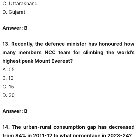
C. Uttarakhand
D. Gujarat
Answer: B
13. Recently, the defence minister has honoured how
many members NCC team for climbing the world’s
highest peak Mount Everest?
A. 05
B. 10
C. 15
D. 20
Answer: B
14. The urban-rural consumption gap has decreased
from 84% in 2011-12 to what percentage in 2023-24?