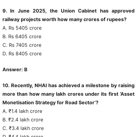
9. In June 2025, the Union Cabinet has approved
railway projects worth how many crores of rupees?
A. Rs 5405 crore
B. Rs 6405 crore
C. Rs 7405 crore
D. Rs 8405 crore
Answer: B
10. Recently, NHAI has achieved a milestone by raising
more than how many lakh crores under its first ‘Asset
Monetisation Strategy for Road Sector’?
A. ₹1.4 lakh crore
B. ₹2.4 lakh crore
C. ₹3.4 lakh crore
D. ₹4.4 lakh crore