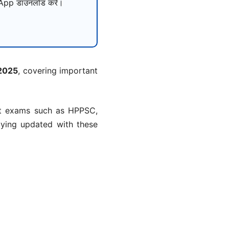
pp डाउनलोड करें।
 2025
, covering important
ent exams such as HPPSC,
ying updated with these