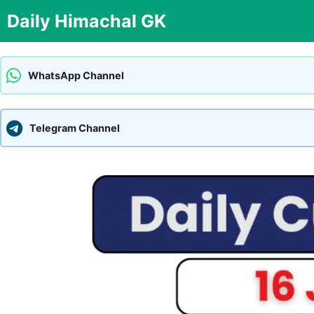
Skip
Daily Himachal GK
to
content
WhatsApp Channel
Telegram Channel