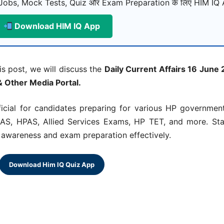
Jobs, Mock Tests, Quiz और Exam Preparation के लिए HIM IQ A
Download HIM IQ App
his post, we will discuss the
Daily Current Affairs 16 June
& Other Media Portal.
eficial for candidates preparing for various HP governm
AS, HPAS, Allied Services Exams, HP TET, and more. Sta
al awareness and exam preparation effectively.
Download Him IQ Quiz App