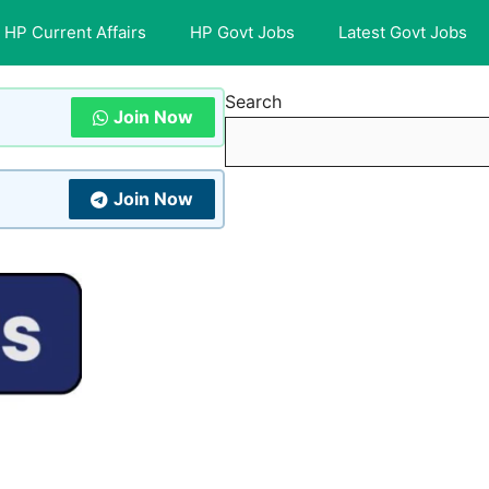
HP Current Affairs
HP Govt Jobs
Latest Govt Jobs
Search
Join Now
Join Now