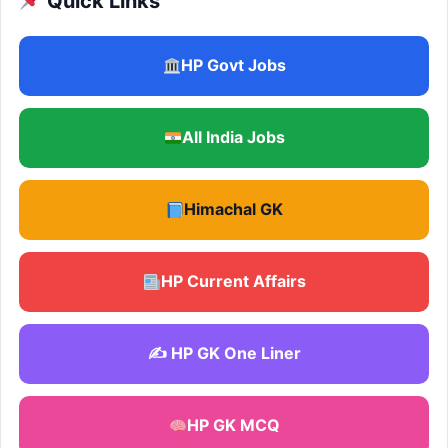
Quick Links
HP Govt Jobs
All India Jobs
Himachal GK
HP Current Affairs
✍️ HP GK One Liner
HP GK MCQ