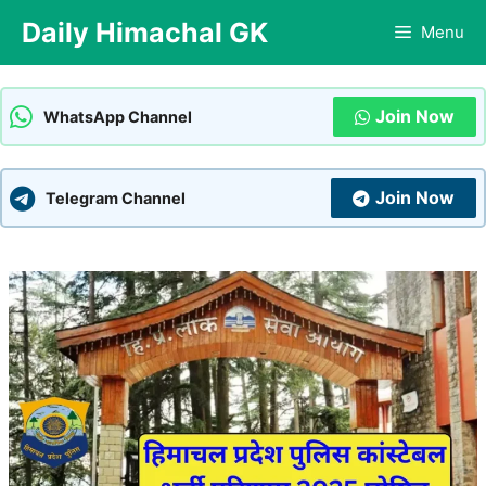
Skip
Daily Himachal GK
Menu
to
content
Join Now
WhatsApp Channel
Join Now
Telegram Channel