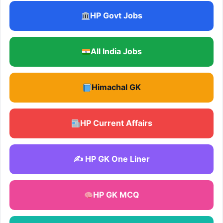
HP Govt Jobs
All India Jobs
Himachal GK
HP Current Affairs
✍️ HP GK One Liner
HP GK MCQ