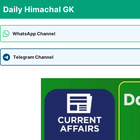
Skip
Daily Himachal GK
to
content
WhatsApp Channel
Telegram Channel