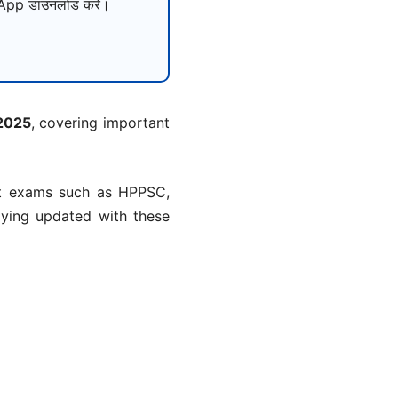
pp डाउनलोड करें।
 2025
, covering important
ent exams such as HPPSC,
ying updated with these