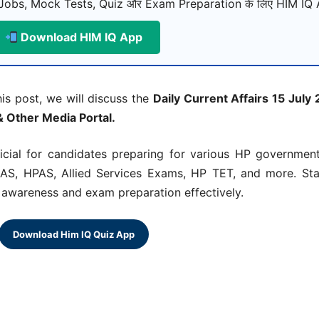
Jobs, Mock Tests, Quiz और Exam Preparation के लिए HIM IQ A
Download HIM IQ App
his post, we will discuss the
Daily Current Affairs 15 July
& Other Media Portal.
eficial for candidates preparing for various HP governm
AS, HPAS, Allied Services Exams, HP TET, and more. Sta
al awareness and exam preparation effectively.
Download Him IQ Quiz App