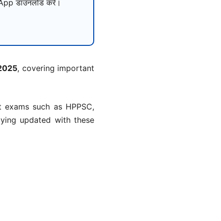
pp डाउनलोड करें।
 2025
, covering important
ent exams such as HPPSC,
ying updated with these