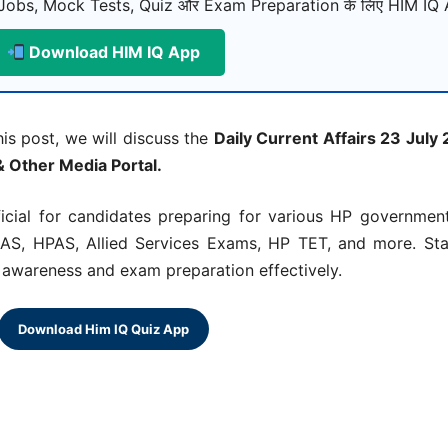
Jobs, Mock Tests, Quiz और Exam Preparation के लिए HIM IQ A
Download HIM IQ App
his post, we will discuss the
Daily Current Affairs 23 July
& Other Media Portal.
eficial for candidates preparing for various HP governm
AS, HPAS, Allied Services Exams, HP TET, and more. Sta
al awareness and exam preparation effectively.
Download Him IQ Quiz App