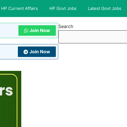
HP Current Affairs
HP Govt Jobs
Latest Govt Jobs
Search
Join Now
Join Now