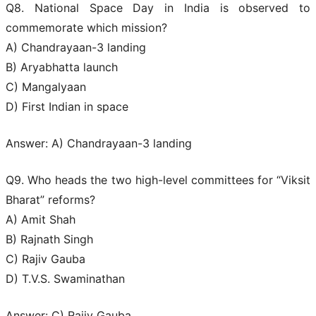
Q8. National Space Day in India is observed to
commemorate which mission?
A) Chandrayaan-3 landing
B) Aryabhatta launch
C) Mangalyaan
D) First Indian in space
Answer: A) Chandrayaan-3 landing
Q9. Who heads the two high-level committees for “Viksit
Bharat” reforms?
A) Amit Shah
B) Rajnath Singh
C) Rajiv Gauba
D) T.V.S. Swaminathan
Answer: C) Rajiv Gauba