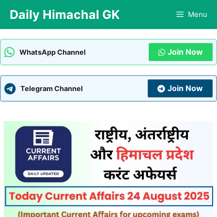
Skip
Daily Himachal GK
Menu
to
content
Join Now
WhatsApp Channel
Join Now
Telegram Channel