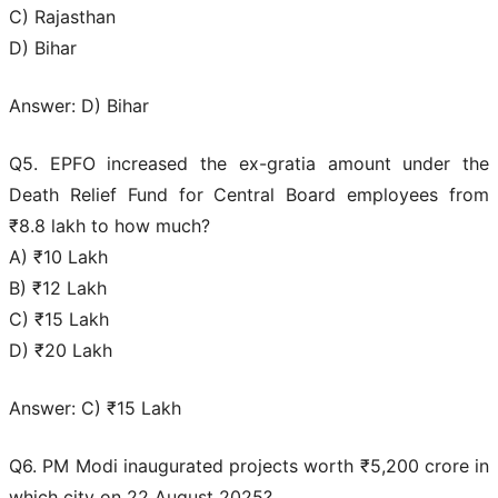
C) Rajasthan
D) Bihar
Answer: D) Bihar
Q5. EPFO increased the ex-gratia amount under the
Death Relief Fund for Central Board employees from
₹8.8 lakh to how much?
A) ₹10 Lakh
B) ₹12 Lakh
C) ₹15 Lakh
D) ₹20 Lakh
Answer: C) ₹15 Lakh
Q6. PM Modi inaugurated projects worth ₹5,200 crore in
which city on 22 August 2025?