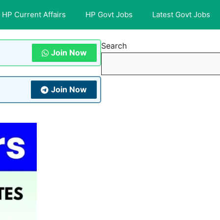
HP Current Affairs
HP Govt Jobs
Latest Govt Jobs
Search
Join Now
Join Now