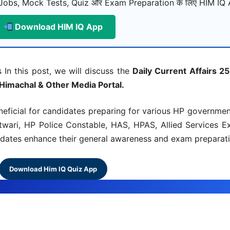
Jobs, Mock Tests, Quiz और Exam Preparation के लिए HIM IQ A
Download HIM IQ App
 In this post, we will discuss the
Daily Current Affairs
25
 Himachal & Other Media Portal.
neficial for candidates preparing for various HP governme
ari, HP Police Constable, HAS, HPAS, Allied Services E
didates enhance their general awareness and exam preparatio
Download Him IQ Quiz App