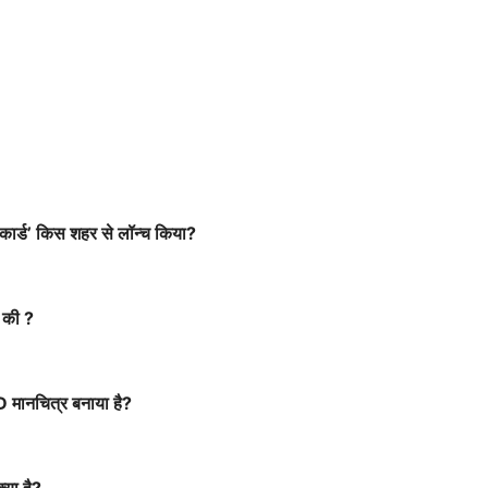
िट कार्ड’ किस शहर से लॉन्च किया?
क की ?
3D मानचित्र बनाया है?