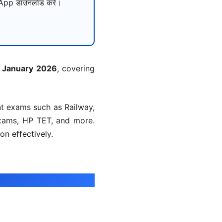
pp डाउनलोड करें।
 January 2026
, covering
nt exams such as Railway,
xams, HP TET, and more.
n effectively.