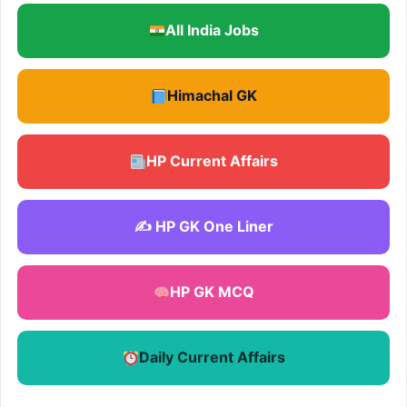
All India Jobs
Himachal GK
HP Current Affairs
✍️ HP GK One Liner
HP GK MCQ
Daily Current Affairs