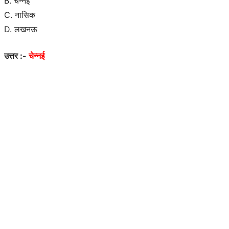
B. चेन्नई
C. नासिक
D. लखनऊ
उत्तर :-
चेन्नई