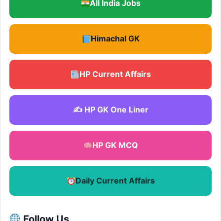
All India Jobs
Himachal GK
HP Current Affairs
✍️ HP GK One Liner
HP GK MCQ
Daily Current Affairs
Follow Us