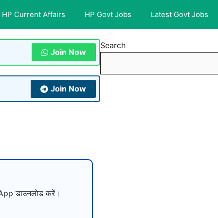
HP Current Affairs
HP Govt Jobs
Latest Govt Jobs
Search
Join Now
Join Now
pp डाउनलोड करें।