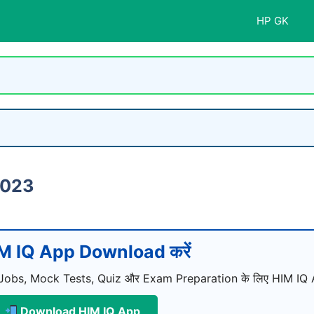
HP GK
2023
M IQ App Download करें
Jobs, Mock Tests, Quiz और Exam Preparation के लिए HIM IQ A
Download HIM IQ App