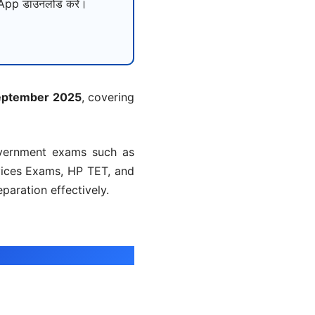
pp डाउनलोड करें।
September 2025
, covering
overnment exams such as
vices Exams, HP TET, and
paration effectively.