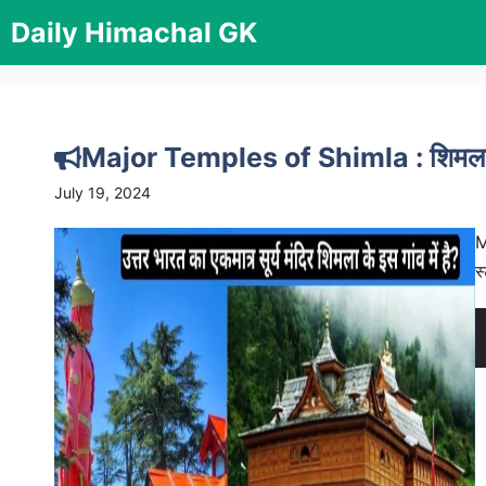
Skip
Daily Himachal GK
to
content
Major Temples of Shimla : शिमला के 
July 19, 2024
M
स