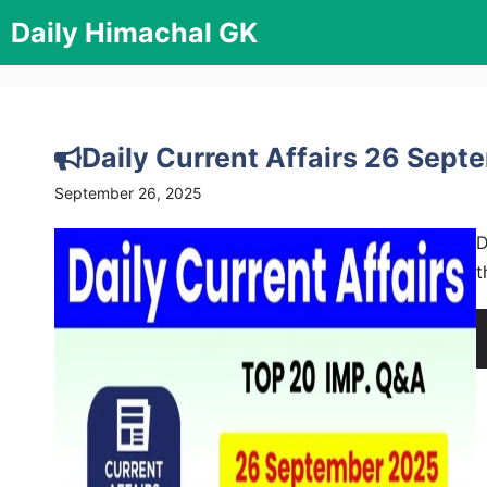
Skip
Daily Himachal GK
to
content
Daily Current Affairs 26 Septemb
September 26, 2025
D
t