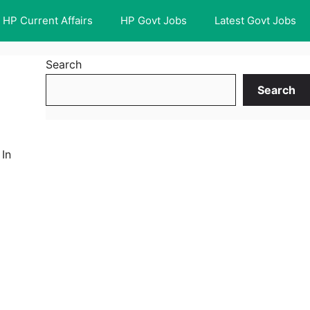
HP Current Affairs
HP Govt Jobs
Latest Govt Jobs
Search
Search
 In