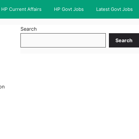
HP Current Affairs
HP Govt Jobs
Latest Govt Jobs
Search
Search
on