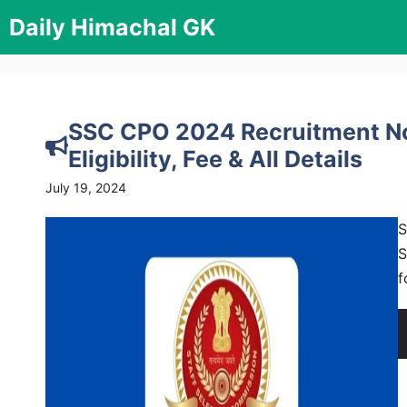
Skip
Daily Himachal GK
to
content
SSC CPO 2024 Recruitment Not
Eligibility, Fee & All Details
July 19, 2024
S
S
f