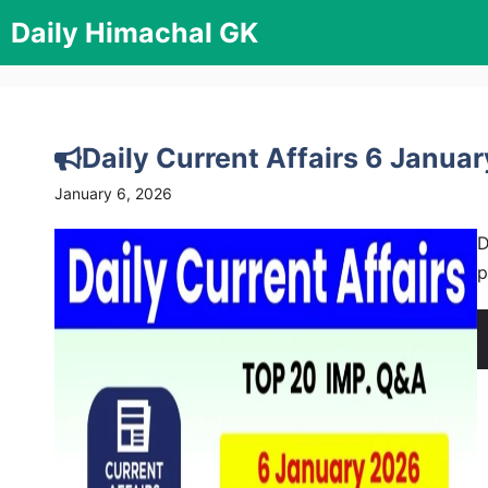
Skip
Daily Himachal GK
to
content
Daily Current Affairs 6 Janua
January 6, 2026
D
p