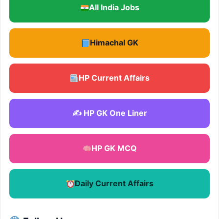
All India Jobs
Himachal GK
HP Current Affairs
✍️ HP GK One Liner
HP GK MCQ
Daily Current Affairs