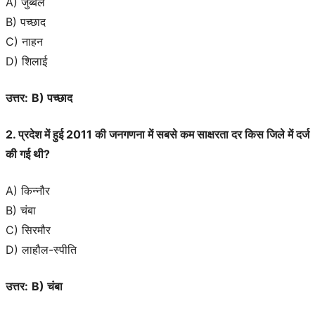
A) जुब्बल
B) पच्छाद
C) नाहन
D) शिलाई
उत्तर:
B) पच्छाद
2. प्रदेश में हुई 2011 की जनगणना में सबसे कम साक्षरता दर किस जिले में दर्ज
की गई थी?
A) किन्नौर
B) चंबा
C) सिरमौर
D) लाहौल-स्पीति
उत्तर:
B) चंबा