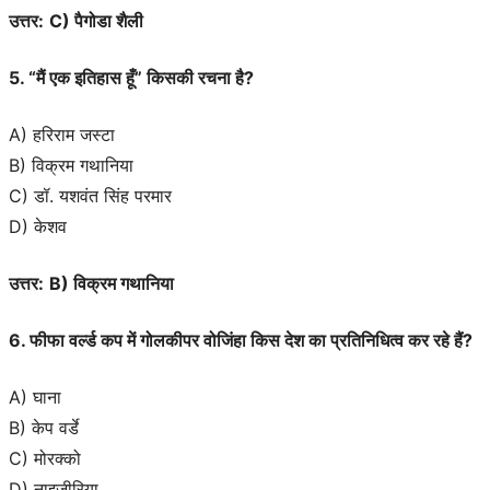
उत्तर:
C) पैगोडा शैली
5. “मैं एक इतिहास हूँ” किसकी रचना है?
A) हरिराम जस्टा
B) विक्रम गथानिया
C) डॉ. यशवंत सिंह परमार
D) केशव
उत्तर:
B) विक्रम गथानिया
6. फीफा वर्ल्ड कप में गोलकीपर वोजिंहा किस देश का प्रतिनिधित्व कर रहे हैं?
A) घाना
B) केप वर्डे
C) मोरक्को
D) नाइजीरिया