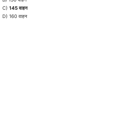
C)
145 वाहन
D) 160 वाहन