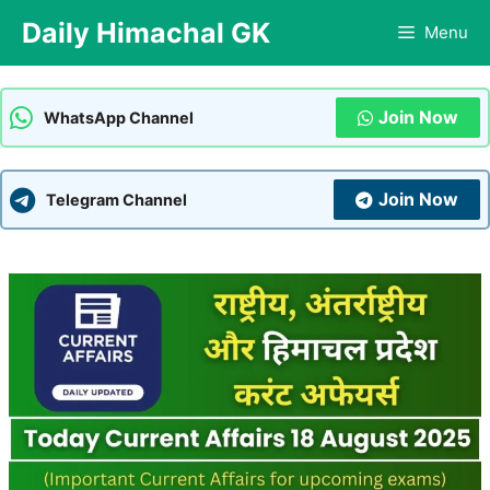
Skip
Daily Himachal GK
Menu
to
content
Join Now
WhatsApp Channel
Join Now
Telegram Channel