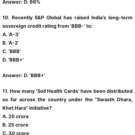
Answer: D. 98%
10. Recently S&P Global has raised India’s long-term
sovereign credit rating from ‘BBB-‘ to:
A. ‘A-3’
B. ‘A-2’
C. ‘BBB’
D. ‘BBB+’
Answer: D. ‘BBB+’
11. How many ‘Soil Health Cards’ have been distributed
so far across the country under the “Swasth Dhara,
Khet Hara” initiative?
A. 20 crore
B. 25 crore
C. 30 crore