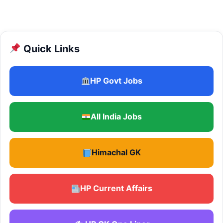
Quick Links
HP Govt Jobs
All India Jobs
Himachal GK
HP Current Affairs