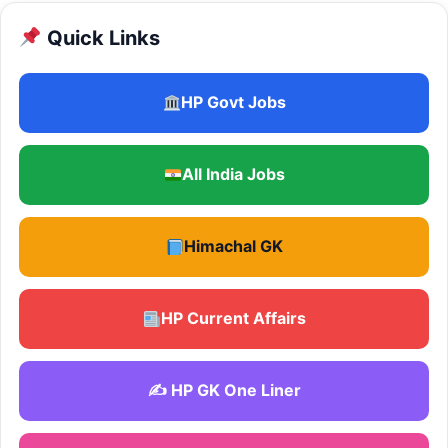
Quick Links
HP Govt Jobs
All India Jobs
Himachal GK
HP Current Affairs
✍️ HP GK One Liner